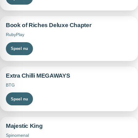
Book of Riches Deluxe Chapter
RubyPlay
Speel nu
Extra Chilli MEGAWAYS
BTG
Speel nu
Majestic King
Spinomenal