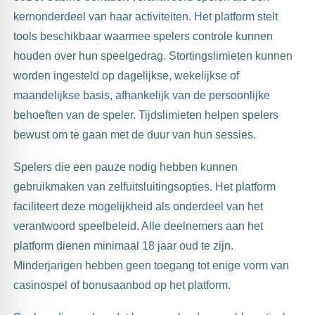
kernonderdeel van haar activiteiten. Het platform stelt
tools beschikbaar waarmee spelers controle kunnen
houden over hun speelgedrag. Stortingslimieten kunnen
worden ingesteld op dagelijkse, wekelijkse of
maandelijkse basis, afhankelijk van de persoonlijke
behoeften van de speler. Tijdslimieten helpen spelers
bewust om te gaan met de duur van hun sessies.
Spelers die een pauze nodig hebben kunnen
gebruikmaken van zelfuitsluitingsopties. Het platform
faciliteert deze mogelijkheid als onderdeel van het
verantwoord speelbeleid. Alle deelnemers aan het
platform dienen minimaal 18 jaar oud te zijn.
Minderjarigen hebben geen toegang tot enige vorm van
casinospel of bonusaanbod op het platform.