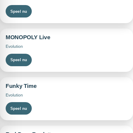
Speel nu
MONOPOLY Live
Evolution
Speel nu
Funky Time
Evolution
Speel nu