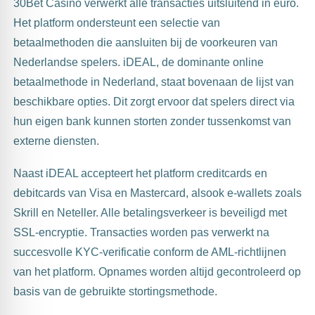
30Bet Casino verwerkt alle transacties uitsluitend in euro.
Het platform ondersteunt een selectie van
betaalmethoden die aansluiten bij de voorkeuren van
Nederlandse spelers. iDEAL, de dominante online
betaalmethode in Nederland, staat bovenaan de lijst van
beschikbare opties. Dit zorgt ervoor dat spelers direct via
hun eigen bank kunnen storten zonder tussenkomst van
externe diensten.
Naast iDEAL accepteert het platform creditcards en
debitcards van Visa en Mastercard, alsook e-wallets zoals
Skrill en Neteller. Alle betalingsverkeer is beveiligd met
SSL-encryptie. Transacties worden pas verwerkt na
succesvolle KYC-verificatie conform de AML-richtlijnen
van het platform. Opnames worden altijd gecontroleerd op
basis van de gebruikte stortingsmethode.