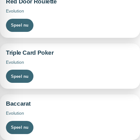
Red Door Roulette
Evolution
Speel nu
Triple Card Poker
Evolution
Speel nu
Baccarat
Evolution
Speel nu