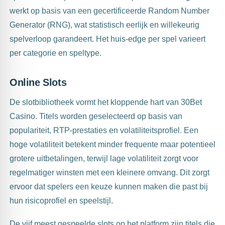
werkt op basis van een gecertificeerde Random Number
Generator (RNG), wat statistisch eerlijk en willekeurig
spelverloop garandeert. Het huis-edge per spel varieert
per categorie en speltype.
Online Slots
De slotbibliotheek vormt het kloppende hart van 30Bet
Casino. Titels worden geselecteerd op basis van
populariteit, RTP-prestaties en volatiliteitsprofiel. Een
hoge volatiliteit betekent minder frequente maar potentieel
grotere uitbetalingen, terwijl lage volatiliteit zorgt voor
regelmatiger winsten met een kleinere omvang. Dit zorgt
ervoor dat spelers een keuze kunnen maken die past bij
hun risicoprofiel en speelstijl.
De vijf meest gespeelde slots op het platform zijn titels die