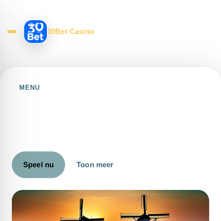
30Bet Casino
MENU
30Bet Casino Nederland -
Legaal online casino voor
Nederlandse spelers
Speel nu
Toon meer