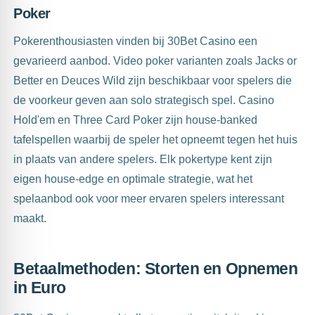
Poker
Pokerenthousiasten vinden bij 30Bet Casino een
gevarieerd aanbod. Video poker varianten zoals Jacks or
Better en Deuces Wild zijn beschikbaar voor spelers die
de voorkeur geven aan solo strategisch spel. Casino
Hold'em en Three Card Poker zijn house-banked
tafelspellen waarbij de speler het opneemt tegen het huis
in plaats van andere spelers. Elk pokertype kent zijn
eigen house-edge en optimale strategie, wat het
spelaanbod ook voor meer ervaren spelers interessant
maakt.
Betaalmethoden: Storten en Opnemen
in Euro