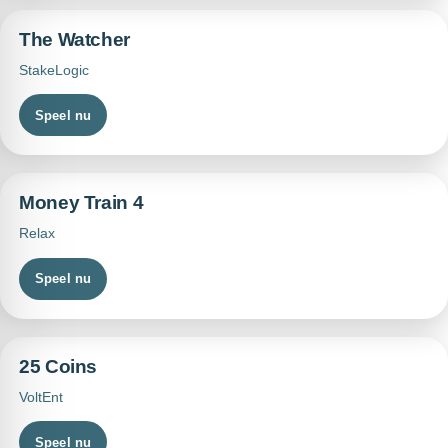
The Watcher
StakeLogic
Speel nu
Money Train 4
Relax
Speel nu
25 Coins
VoltEnt
Speel nu