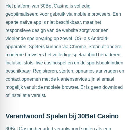
Het platform van 30Bet Casino is volledig
geoptimaliseerd voor gebruik via mobiele browsers. Een
aparte native app is niet beschikbaar, maar het
responsieve design van de website zorgt voor een
vloeiende spelervaring op zowel iOS- als Android-
apparaten. Spelers kunnen via Chrome, Safari of andere
moderne browsers het volledige spelaanbod benaderen,
inclusief slots, live casinospellen en de sportsbook indien
beschikbaar. Registreren, storten, opnames aanvragen en
contact opnemen met de klantenservice zijn allemaal
mogelijk vanuit de mobiele browser. Er is geen download
of installatie vereist.
Verantwoord Spelen bij 30Bet Casino
30Bet Casino benadert verantwoord spelen als een