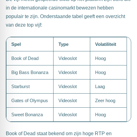
in de internationale casinomarkt bewezen hebben
populair te zijn. Onderstaande tabel geeft een overzicht
van deze top vijf:
Spel
Type
Volatiliteit
Book of Dead
Videoslot
Hoog
Big Bass Bonanza
Videoslot
Hoog
Starburst
Videoslot
Laag
Gates of Olympus
Videoslot
Zeer hoog
Sweet Bonanza
Videoslot
Hoog
Book of Dead staat bekend om zijn hoge RTP en