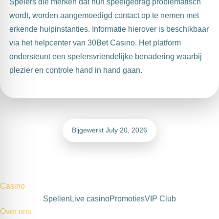
Spelers die merken dat hun speelgedrag problematisch
wordt, worden aangemoedigd contact op te nemen met
erkende hulpinstanties. Informatie hierover is beschikbaar
via het helpcenter van 30Bet Casino. Het platform
ondersteunt een spelersvriendelijke benadering waarbij
plezier en controle hand in hand gaan.
Bijgewerkt July 20, 2026
Casino
Spellen
Live casino
Promoties
VIP Club
Over ons